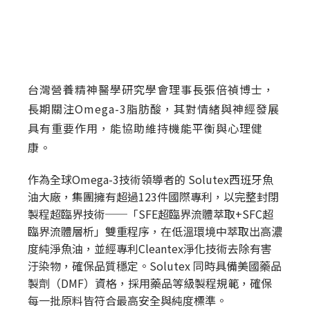
台灣營養精神醫學研究學會理事長張倍禎博士，
長期關注Omega-3脂肪酸，其對情緒與神經發展
具有重要作用，能協助維持機能平衡與心理健
康。
作為全球Omega-3技術領導者的 Solutex西班牙魚
油大廠，集團擁有超過123件國際專利，以完整封閉
製程超臨界技術──「SFE超臨界流體萃取+SFC超
臨界流體層析」雙重程序，在低溫環境中萃取出高濃
度純淨魚油，並經專利Cleantex淨化技術去除有害
汙染物，確保品質穩定。Solutex 同時具備美國藥品
製劑（DMF）資格，採用藥品等級製程規範，確保
每一批原料皆符合最高安全與純度標準。