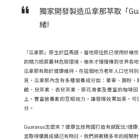
獨家開發製造瓜拿那萃取「Gu
緒!
「瓜拿那」原生於亞馬遜，當地原住民已使用好幾世
的精力抵禦叢林危險環境，後來才慢慢傳到世界各地
瓜拿那有助於健康維持，在這個地方老年人口也特別
見，瓜拿那內含有多種營養成分如：單寧、澱粉、
鹼、兒茶素、表兒茶素、原花青素及豐富的咖啡因
上，豐富營養素的互相效力，讓發揮效果加乘，可
分。
Guaraxus怎麼來？捷康生技跨國打造有感配比!
並取得優異成績已有時日，我們將累積多年的經驗對