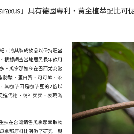
araxus」具有德國專利，黃金植萃配比
紀，將其製成飲品以保持旺盛
。根據調查當地居民長年飲用
多。瓜拿那如今在巴西尤為常
脂肪酸、蛋白質、可可鹼、茶
，其咖啡因是咖啡豆的2倍以
促進代謝、精神奕奕、表現滿
捷康生技在台灣銷售瓜拿那萃取物
瓜拿那原料比例做了研究，與